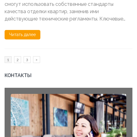
смогут использовать собственные стандарты
качества отделки квартир, заменив ими
действующие технические регламенты. Ключевые…
Читать далее
Пагинация
Page
1
Page
2
Page
3
>
записей
КОНТАКТЫ