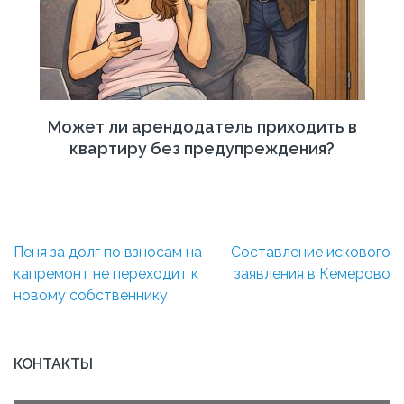
Может ли арендодатель приходить в
квартиру без предупреждения?
Навигация
Пеня за долг по взносам на
Составление искового
по
капремонт не переходит к
заявления в Кемерово
записям
новому собственнику
КОНТАКТЫ