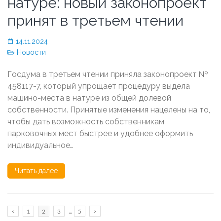
натуре: новый законопроект
принят в третьем чтении
14.11.2024
Новости
Госдума в третьем чтении приняла законопроект №
458117-7, который упрощает процедуру выдела
машино-места в натуре из общей долевой
собственности. Принятые изменения нацелены на то,
чтобы дать возможность собственникам
парковочных мест быстрее и удобнее оформить
индивидуальное…
Читать далее
Пагинация
…
<
Page
1
Page
2
Page
3
Page
5
>